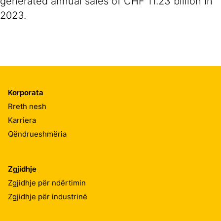
generated annual sales of CHF 11.23 billion in
2023.
Korporata
Rreth nesh
Karriera
Qëndrueshmëria
Zgjidhje
Zgjidhje për ndërtimin
Zgjidhje për industrinë