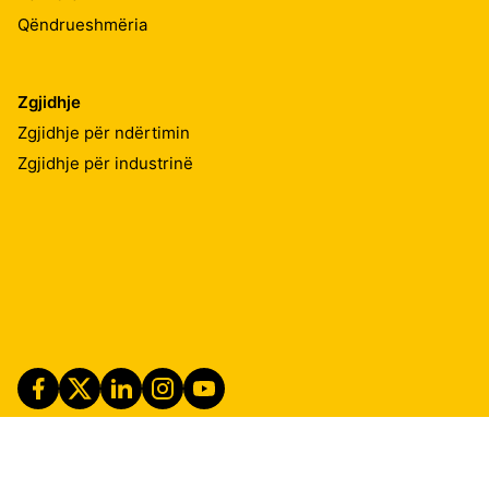
Qëndrueshmëria
Zgjidhje
Zgjidhje për ndërtimin
Zgjidhje për industrinë
Imprint
Shënime ligjore