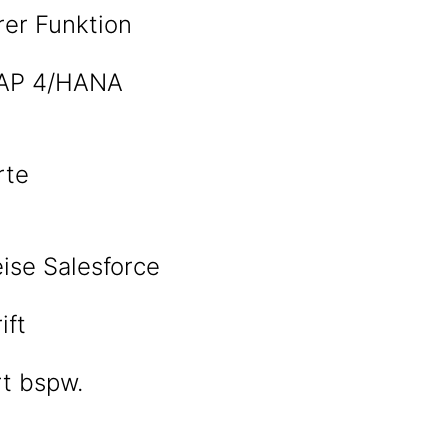
rer Funktion
SAP 4/HANA
rte
ise Salesforce
ift
rt bspw.