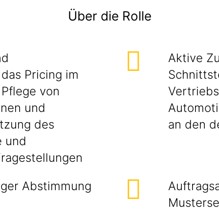
Über die Rolle
nd
Aktive Z
das Pricing im
Schnitts
 Pflege von
Vertrieb
onen und
Automotiv
ützung des
an den d
e und
Fragestellungen
enger Abstimmung
Auftrags
Musters