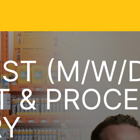
IST (M/W/
T & PROC
RY