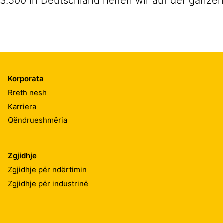
3.500 in Deutschland helfen wir auf der ganzen
Korporata
Rreth nesh
Karriera
Qëndrueshmëria
Zgjidhje
Zgjidhje për ndërtimin
Zgjidhje për industrinë