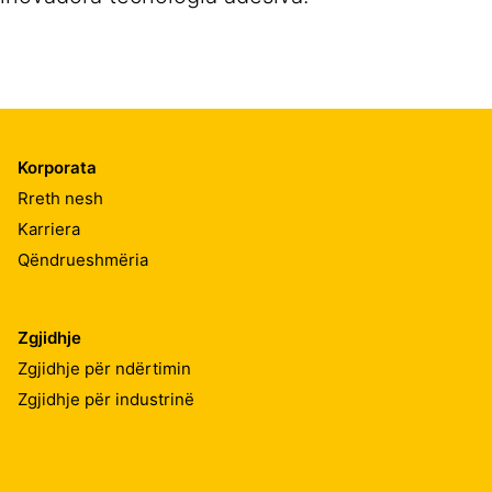
Korporata
Rreth nesh
Karriera
Qëndrueshmëria
Zgjidhje
Zgjidhje për ndërtimin
Zgjidhje për industrinë