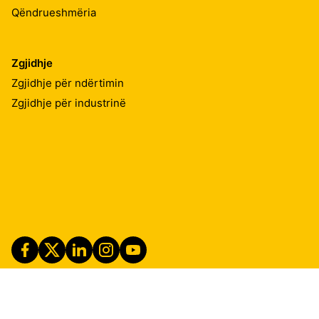
Qëndrueshmëria
Zgjidhje
Zgjidhje për ndërtimin
Zgjidhje për industrinë
Imprint
Shënime ligjore