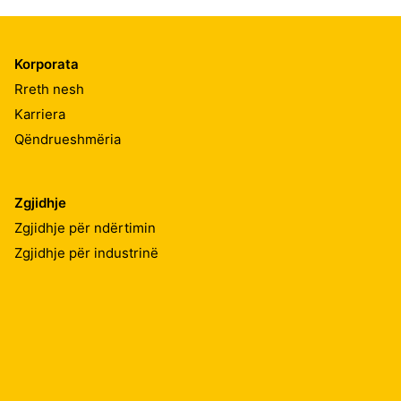
Korporata
Rreth nesh
Karriera
Qëndrueshmëria
Zgjidhje
Zgjidhje për ndërtimin
Zgjidhje për industrinë