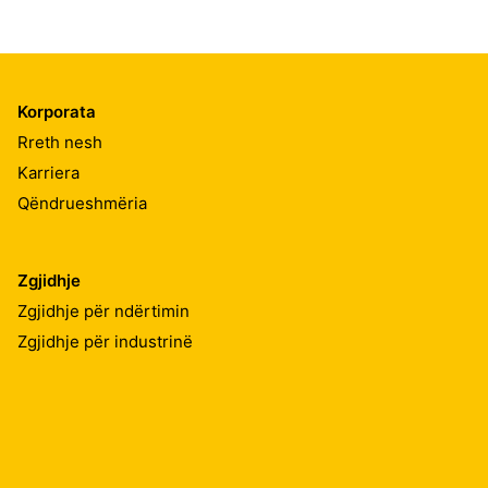
Korporata
Rreth nesh
Karriera
Qëndrueshmëria
Zgjidhje
Zgjidhje për ndërtimin
Zgjidhje për industrinë