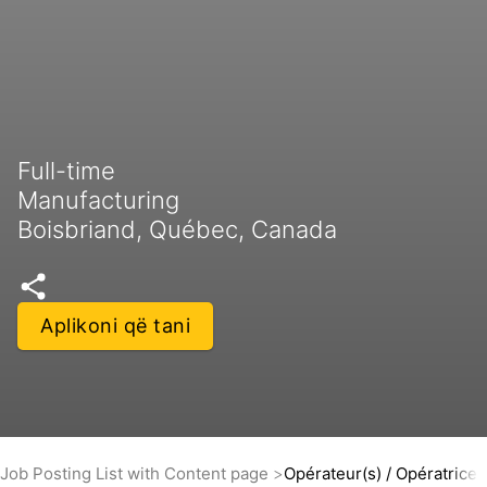
Full-time
Manufacturing
Boisbriand, Québec, Canada
Aplikoni që tani
Job Posting List with Content page
Opérateur(s) / Opératrices(