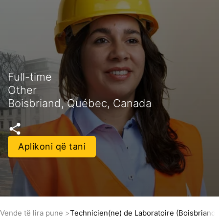
Full-time
Other
Boisbriand, Québec, Canada
Aplikoni që tani
Vende të lira pune
Technicien(ne) de Laboratoire (Boisbriand)